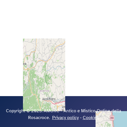
Copyright © 2025. AMORC - Antico e Mistico Ordine della
Rosacroce.
Privacy policy
-
Cookies