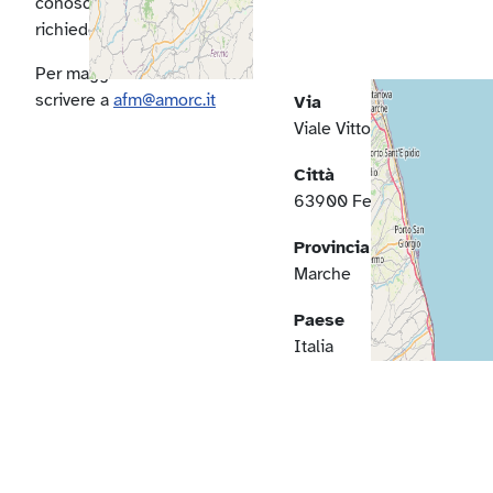
conoscerlo prima di
richiederne l'ammissione.
Per maggiori informazioni
scrivere a
afm@amorc.it
Via
Viale Vittorio Veneto
Città
63900 Fermo
Provincia
Marche
Paese
Italia