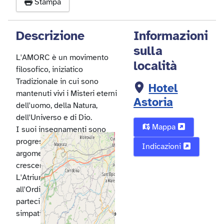
Stampa
Descrizione
Informazioni
sulla
L'AMORC è un movimento
località
filosofico, iniziatico
Tradizionale in cui sono
Hotel
mantenuti vivi i Misteri eterni
Astoria
dell'uomo, della Natura,
dell'Universo e di Dio.
Mappa
I suoi insegnamenti sono
progressivi e affrontano
Indicazioni
argomenti dalla complessità
crescente.
L'Atrium è il primo accesso
all'Ordine e vi possono
partecipare sia membri sia
simpatizzanti che vorrebbero