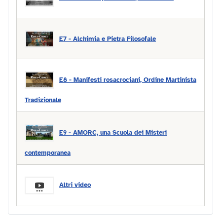
E7 - Alchimia e Pietra Filosofale
E8 - Manifesti rosacrociani, Ordine Martinista
Tradizionale
E9 - AMORC, una Scuola dei Misteri
contemporanea
Altri video